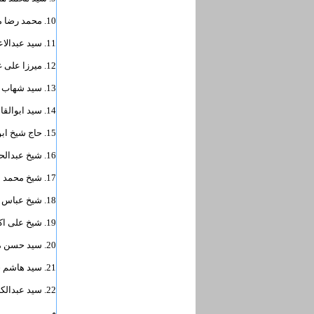
10. محمد رضا مظفر؛
11. سید عبدالاعلی سبزواری؛
12. میرزا علی غروی علیاری؛
13. سید شهاب الدین مرعشی نجفی؛
14. سید ابوالقاسم خوئی؛
15. حاج شیخ ابوالفضل خوانساری؛
16. شیخ عبدالحسین حجت انصاری؛
17. شیخ محمد ابراهیم شریفی زابلی؛
18. شیخ عباس قوچانی؛
19. شیخ علی اکبر مرندی؛
20. سید حسن مسقطی؛
21. سید هاشم حداد؛
22. سید عبدالکریم کشمیری؛
و ...