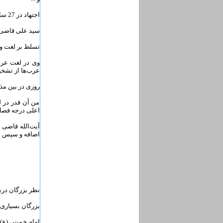
اجتهاد در 27 سالگی
سید علی قاضی در فقه و
تسلط بر لغت و
وی در لغت عرب
عرب‌ها از تشخی
روزی در بین مذا
من آن قدر در 
اعلی درجه فصا
آیت‌الله قاضی 
اضافه و سپس از
نظر بزرگان درب
بزرگان بسیاری 
امام خمینی (ع)