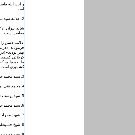
و آیت الله قاض
است.
2. علامه سید محمد حسین طباطبایی نویسنده تفسیر المیزان؛
شاید بتوان اد
معاصر است.
علامه حسن زاد
فرمودند: «در م
بهتر بودند» (د
کربلائى کشمیرى
ما ندیده‌‏ایم، 
کشمیرى است و 
3. سید محمد حسن الهی طباطبایی؛ برادر علامه طباطبایی
4. محمد تقی بهجت؛
5. سید یوسف حکیم؛
6. سید محمد حسینی همدانی؛
7. شهید محراب، سید عبدالحسین دستغیب شیرازی؛
8. شیخ حسینعلی نجابت شیرازی؛
9. سید محمد هادی میلانی.