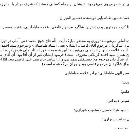
ی در خصوص وی می‌فرمود: «ایشان از جمله کسانی هستند که شرف دیدار با امام زمان
عا کرد، مهمترین و زبده‌ترین شاگرد مرحوم قاضی، علامه طباطبایی، فقیه، مفسر
ه آملی می‌نویسد: روزی به محضر مبارک آیت اللّه حاج شیخ محمد تقى آملى در ته
یان شاگردان مرحوم آقاى قاضى، ایشان- یعنى استاد طباطبائى- و مرحوم سید احمد 
ر ادامه علامه حسن زاده آملی می‌‌نویسد: این بنده به حضور استاد آملى عرض کرده است
 همان سید احمد کربلائى معروف است؟ فرمود ایشان غیر از آن آقا بود. آن آقاى سید
که از شاگردان مرحوم ملا حسینقلى همدانى، و از اساتید حاج سید على قاضى بود، امّا ای
از شاگردان مرحوم قاضى بود و جوان مرگ شده است.)