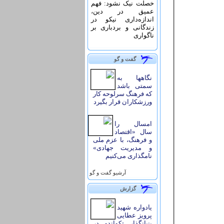
خصلت نیک نشود: فهم
عمیق در دین،
اندازه‌دارى نیکو در
زندگانى و بردبارى بر
ناگوارى
گفت و گو
نگاهها به
سمتی باشد
که فرهنگ سرلوحه کار
ورزشکاران قرار بگیرد
امسال را
سال «اقتصاد
و فرهنگ، با عزم ملی
و مدیریت جهادی»
نامگذاری می‌کنیم
آرشيو گفت و گو
گزارش
یادواره شهید
پرویز عطایی
بنیانگذار تکواندو در