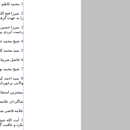
1. محمد کاظم خراسانی (آخوند خراسانی) ؛ نویسنده کفایه الاصول.
2. میرزا فتح 
را به عهده گرف
3. میرزا حسین
رحمت ایزدی پ
4. شیخ محمد حسن مامقانی؛ ایشان از اساتید برجسته و متبحر علم رجال، درایه، تراجم و نسب به شمار می‌آیند.
5. سید محمد کاظم یزدی؛ یکی از آثار گرانبهای وی کتاب فقهی «عروه الوثقی» است.
6. فاضل شربیانی؛ وی در مکارم اخلاق و صفات پسندیده و دلسوزی به بینوایان، زبانزد مردم کربلا و نجف بود.
7. شیخ محمد بهاری؛ معظم له از اوتاد شاگردان عارف نامدار، ملا حسینقلی همدانی محسوب می‌شود.
8. سید احمد ک
والایی برخوردار
بیشترین استفا
شاگردان علامه
علامه قاضی شاگ
1. آیت الله ش
نکرد و عاقبت گ