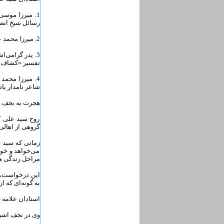
1. میرزا موسی
رسائل شیخ انصا
2. میرزا محمد علی قراچه داغی؛ وی در فقه و اصول تبحر داشته و در علوم تفسیر از تألیفاتی برخوردار بوده است.
3. پدر گرامی‌
تفسیر «کشاف» 
4. میرزا محمد
شاعر نامدار یاد
هجرت به نجف و
روح سید علی ک
گروهی از اهال
زمانی که سید 
می‌خواهد و خود
مراحل زندگی ه
این درخواست، م
به گونه‌ای که ا
استادان علامه
وی در نجف اشرف