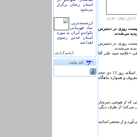
استان زنجان برگزار
می‌شود
ارزشمندترین
نماد قهرمانی
ـ بیست روزی در دسترس
تکواندو ایران به موزه
پدید می‌شدند.
آستان قدس رضوی
اهدا شد
ـ بیست روزی در دسترس
پدید می‌شدند.
فی «علامه سید علی آقا
آرشيو گزارش
آمار سايت
آیت الله علامه سید علی آقا قاضی طباطبایی تبریزی، فقیه، حکیم و عارف کم نظیر و بزرگ شیعه و اسلام، روز 13 ذی حجه
ای معروف و همواره پناهگاه
 علی که از هوشی سرشار
 می‌کند؛ از طرف دیگر،
آورد و از محضر اساتید