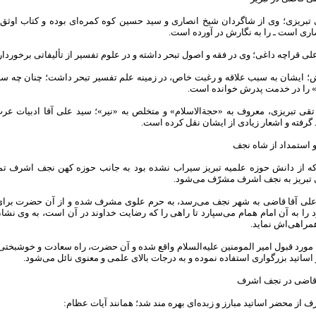
 تبریزی؛ وی از شاگردان شیخ انصاری و سید حسین کوه کمره‌ای بوده و کتاب اوثق 
ری است ـ را به نگارش در آورده است.
اش؛ ایشان به سبب علاقه و رغبت خاص، در زمینه علم تفسیر تبحر داشت؛ چنان چه سید
را در خدمت پدرش خوانده است.
 تقی تبریزی، معروف به «حجة‌الاسلام» و متخلص به «نیر»؛ سید علی آقا ادبیات ع
 گرفته و اشعار زیادی از ایشان نقل کرده است.
 استمداد از شاه نجف
ه از دانش حوزه علمیه تبریز سیراب نشده بود به جانب حوزه کهن نجف اشرف تمایل
ی تبریز به نجف اشرف مشرّف می‌شود.
علی آقا قاضی به شهر نجف می‌رسد، به حرم علوی مشرف شده و از آن حضرت برا
 را به آن امام همام می‌سپارد تا راهی را که رضایت خداوند در آن است، به وی نشا
مراهی‌اش نماید.
ورد قبول امیر المومنین علیه‌السلام واقع شده و آن حضرت، راه سعادت و خوشبختی 
ز اساتید بزرگواری استفاده نموده و به درجات بالای علمی و معنوی نائل می‌شود.
 قاضی در نجف اشرف
 از محضر اساتید مبارز و زبده‌ای بهره مند شد؛ همانند آیات عظام: