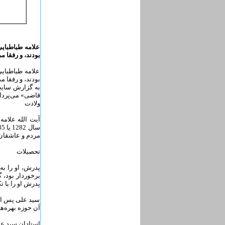
علامه طباطبای
بودند، و رفقا م
علامه طباطبای
بودند، و رفقا م
به گزارش سایت 
قاضی» می‌‌‌‌پردا
ولادت
مردم و عاشقان 
تحصیلات
پدرش، او را به
برخوردار بود، 
پدرش او را با ت
سید علی پس از 
آن حوزه بهره‌ها
استادان سید عل