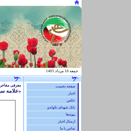
جمعه 16 مرداد 1405
.
معرفی‌ مفاخر و
صفحه نخست
«علامه سی
اخبار
عكس
بانک شهدای تکواندو
پيوندها
ارسال اخبار
تماس با ما