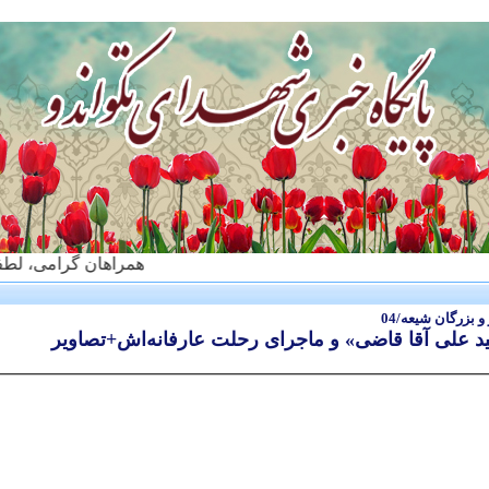
همراهان گرامی، لطفا اخبار ف
 بزرگان شیعه/04
د علی آقا قاضی» و ماجرای رحلت عارفانه‌اش+تصاویر