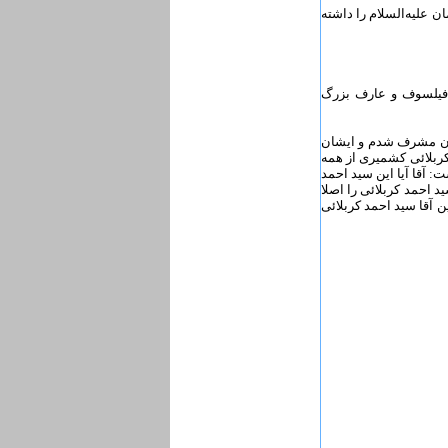
 علیه‌السلام را داشته
، فیلسوف و عارف بزرگ
ران مشرف شدم و ایشان
کربلائى کشمیرى از همه
: آقا آیا این سید احمد
 احمد کربلائى را اصلا
ن آقا سید احمد کربلائى