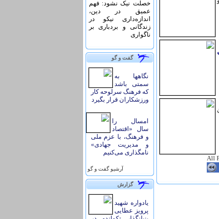
و
خصلت نیک نشود: فهم
عمیق در دین،
اندازه‌دارى نیکو در
زندگانى و بردبارى بر
ناگوارى
گفت و گو
نگاهها به
سمتی باشد
که فرهنگ سرلوحه کار
ورزشکاران قرار بگیرد
امسال را
سال «اقتصاد
و فرهنگ، با عزم ملی
و مدیریت جهادی»
نامگذاری می‌کنیم
All 
آرشيو گفت و گو
گزارش
یادواره شهید
پرویز عطایی
بنیانگذار تکواندو در