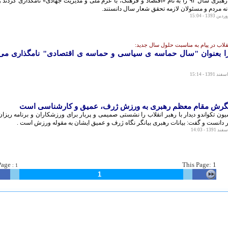
مقام معظم رهبری سال ۹۳ را به نام «اقتصاد و فرهنگ، با عزم ملی و مدیریت جهادی» نامگذاری کردند 
ه مردم و مسئولان لازمه تحقق شعار سال دانستند.
قلاب در پيام به مناسبت حلول سال جدید:
ل ۹۲ را بعنوان "سال حماسه ی سیاسی و حماسه ی اقتصادی" نامگذاری می
: نگرش مقام معظم رهبری به ورزش ژرف، عمیق و کارشناسی است
ن تکواندو دیدار با رهبر انقلاب را نشستی صمیمی و پربار برای ورزشکاران و برنامه ریزان
انست و گفت: بیانات رهبری بیانگر نگاه ژرف و عمیق ایشان به مقوله ورزش است .
Page
This
Page: 1
:
1
1