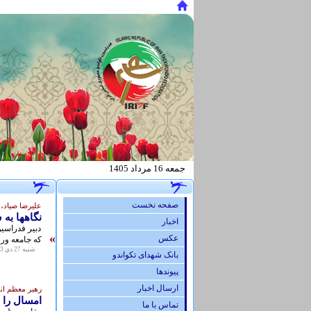
جمعه 16 مرداد 1405
.
صفحه نخست
عليرضا صياد، 
نگاهها به
اخبار
دبير فدراسيو
»
عكس
که جامعه ور
شنبه 27 دي 1393 - 09:11
بانک شهدای تکواندو
پيوندها
ارسال اخبار
رهبر معظم انقل
امسال را 
تماس با ما