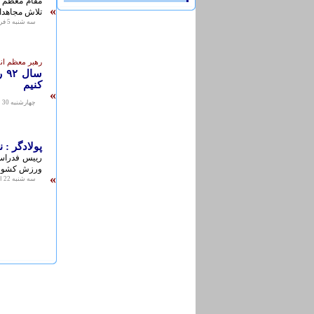
»
تلاش مجاهدان
سه شنبه 5 فروردين 1393 - 15:04
رهبر معظم ان
سا
کنیم
»
چهارشنبه 30 اسفند 1391 - 15:14
پولادگر 
رییس فدراسیو
ورزش کشور د
»
سه شنبه 22 اسفند 1391 - 14:03