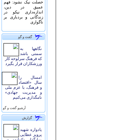
خصلت نیک نشود: فهم
عمیق در دین،
اندازه‌دارى نیکو در
زندگانى و بردبارى بر
ناگوارى
گفت و گو
نگاهها به
سمتی باشد
که فرهنگ سرلوحه کار
ورزشکاران قرار بگیرد
امسال را
سال «اقتصاد
و فرهنگ، با عزم ملی
و مدیریت جهادی»
نامگذاری می‌کنیم
آرشيو گفت و گو
گزارش
یادواره شهید
پرویز عطایی
بنیانگذار تکواندو در