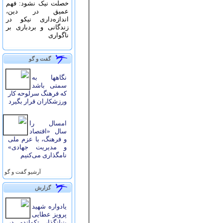
خصلت نیک نشود: فهم
عمیق در دین،
اندازه‌دارى نیکو در
زندگانى و بردبارى بر
ناگوارى
گفت و گو
نگاهها به
سمتی باشد
که فرهنگ سرلوحه کار
ورزشکاران قرار بگیرد
امسال را
سال «اقتصاد
و فرهنگ، با عزم ملی
و مدیریت جهادی»
نامگذاری می‌کنیم
آرشيو گفت و گو
گزارش
یادواره شهید
پرویز عطایی
بنیانگذار تکواندو در