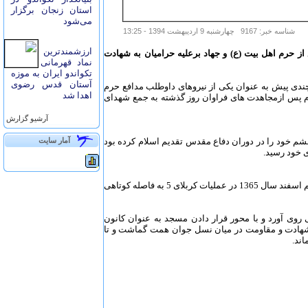
استان زنجان برگزار
می‌شود
شناسه خبر: 9167 چهارشنبه 9 ارديبهشت 1394 - 13:25
ارزشمندترین
از حرم اهل بیت (ع) و جهاد برعلیه حرامیان به شهادت
نماد قهرمانی
تکواندو ایران به موزه
آستان قدس رضوی
چندی پیش به عنوان یکی از نیروهای داوطلب مدافع حرم
اهدا شد
ام پس ازمجاهدت های فراوان روز گذشته به جمع شهدای
آرشيو گزارش
م خود را در دوران دفاع مقدس تقدیم اسلام کرده بود
آمار سايت
ی خود رسید.
برادران این شهید عالی مقام، رضا و کوروش هلیسایی در در روز هفتم اسفند سال 1365 در عملیات کربلای 5 به فاصله کوتاهی
روی آورد و با محور قرار دادن مسجد به عنوان کانون
و شهادت و مقاومت در میان نسل جوان همت گماشت و تا
ند.