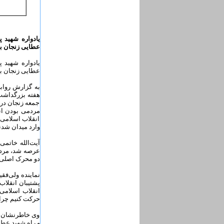
یادواره شهید 
عطایی زنجان بر
یادواره شهید 
عطایی زنجان بر
به گزارش رواب
هفته بزرگداشت 
جمعه زنجان در 
مردمی بودن ان
انقلاب اسلامی 
وارد میدان شدن
آیت‌الله خاتم
عرصه شد، مردم 
دو محرک اصلی م
نماینده ولی‌فق
انقلاب اسلامی
حرکت کنیم چرا
وی خاطرنشان سا
و راه شهید عطا