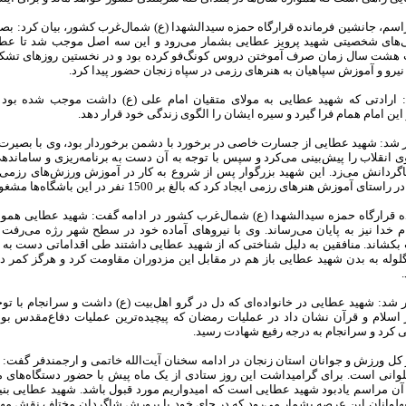
راسم، جانشین فرمانده قرارگاه حمزه سیدالشهدا (ع) شمال‌غرب کشور، بیان کرد: بصی
ی‌های شخصیتی شهید پرویز عطایی بشمار می‌رود و این سه اصل موجب شد تا عطا
هشت سال زمان صرف آموختن دروس کونگ‌فو کرده بود و در نخستین روزهای تشکیل
یرو و آموزش سپاهیان به هنرهای رزمی در سپاه زنجان حضور پیدا کرد.
 ارادتی که شهید عطایی به مولای متقیان امام علی (ع) داشت موجب شده بود ت
این امام همام فرا گیرد و سیره ایشان را الگوی زندگی خود قرار دهد.
ر شد: شهید عطایی از جسارت خاصی در برخورد با دشمن برخوردار بود، وی با بصیر
 انقلاب را پیش‌بینی می‌کرد و سپس با توجه به آن دست به برنامه‌ریزی و ساماند
گردانش می‌زد. این شهید بزرگوار پس از شروع به کار در آموزش ورزش‌های رزمی به
 قرارگاه حمزه سیدالشهدا (ع) شمال‌غرب کشور در ادامه گفت: شهید عطایی همواره
نام خدا نیز به پایان می‌رساند. وی با نیروهای آماده خود در سطح شهر رژه می‌رفت ت
بکشاند. منافقین به دلیل شناختی که از شهید عطایی داشتند طی اقداماتی دست به تر
لوله به بدن شهید عطایی باز هم در مقابل این مزدوران مقاومت کرد و هرگز کمر در 
ر شد: شهید عطایی در خانواده‌ای که دل در گرو اهل‌بیت (ع) داشت و سرانجام با توج
ز اسلام و قرآن نشان داد در عملیات رمضان که پیچیده‌ترین عملیات دفاع‌مقدس بو
ی کرد و سرانجام به درجه رفیع شهادت رسید.
هلوانی است. برای گرامیداشت این روز ستادی از یک ‌ماه پیش با حضور دستگاه‌های
 مراسم یادبود شهید عطایی است که امیدواریم مورد قبول باشد. شهید عطایی بنیا
پهلوانان این عرصه بشمار می‌رود که در جای خود با پرورش شاگردان مختلف نقش مهم