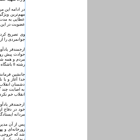
در ادامه این م
مهم‌ترین ویژگ
عطایی به مدت 
عضویت در این ن
وی تصریح کرد:
جوانمردی را از 
ارجمندفر یادآو
حوادث پیش ‌روی
مردم و همه شا
رشته 8 باشگاه در راستای آموزش هنرهای رزمی ایجاد کرد که بالغ بر 1500 نفر در این باشگاه‌ها مشغول به فعالیت بودند.
جانشین فرمانده
خدا آغاز و با 
دشمنان انقلاب 
به اصابت چند گ
انقلاب خم نکرد.
ارجمندفر یادآو
خود در دفاع ا
مردانه ایستادگ
زورخانه‌ای و پ
شد که خروجی آن
زنجان، یکی از 