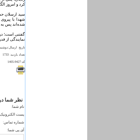
کرد و امروز ال
سید ارسلان حسی
شهدا با پیروی 
شده‌اند پس به ر
گفتنی است؛ در 
نمایندگی از فد
تاريخ ارسال:دوشنبه 4 مرداد 1395 - :16
تعداد بازديد: 1733
کد:9427-1405
نظر شما در 
نام شما:
پست الکترونيک:
شماره تماس:
آی پی شما: