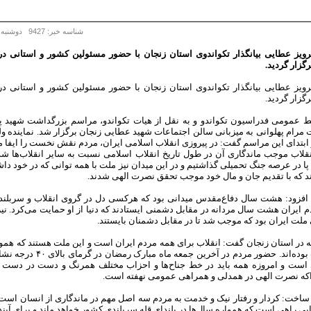
شناسه خبر: 9427 دوشنبه 4 مرداد 1395 - 12:16
پرویز عطایی بیانگذار تکواندوی استان زنجان با حضور مسئولین کشور و استانی د
گزار گردید.
پرویز عطایی بیانگذار تکواندوی استان زنجان با حضور مسئولین کشور و استانی د
گزار گردید.
ط عمومی فدراسیون تکواندو و به نقل از هیات تکواندو، مراسم بزرگداشت شهید پ
مرام پهلوانی به میزبانی سالن اجتماعات شهید عطایی زنجان برگزار شد. نماینده ولی
ابتدای این مراسم گفت: در پیروزی انقلاب اسلامی ایران، مردم نقش نخست را ایفا می
قلاب موجب ماندگاری آن در طول تاریخ انقلاب اسلامی نسبت به سایر انقلاب‌ها ش
پا در عرصه جنگ تحمیلی گذاشتیم و در این میدان نیز ملت با همه توانی که در خود داش
د که با تقدیم جان و مال خود موجب تحقق نصرت الهی شدند.
ی افزود: هشت سال دفاع‌مقدس میدانی بود که هرکسی دل در گروی انقلاب و سربلند
ایران هشت سال مردانه در مقابل دشمنی ایستادند که دنیا از او حمایت می‌کرد. ن
لت ایران بود که موجب شد تا در مقابل دشمنان بایستند.
یه در استان زنجان گفت: انقلاب برای همه مردم ایران است و این ملت هستند که ه
پشتیبان انقلاب بوده‌اند. حضور مردم
 است و امروزه همه باید در خط جناح‌ها و احزاب مختلف همرنگ و دست در دست ی
که نصرت الهی در همدلی و همراهی عمومی نهفته است.
خت: کردار و رفتار نیک و خدمت به مردم سه اصل مهم در ماندگاری از انسان است ک
یی راهی است که همواره سال‌ها در بلندای قله سربلندی کشور خواهد ماند و برای آین