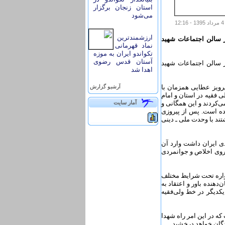
استان زنجان برگزار
می‌شود
ارزشمندترین
ر سالن اجتماعات شهید
نماد قهرمانی
تکواندو ایران به موزه
آستان قدس رضوی
ر سالن اجتماعات شهید
اهدا شد
رویز عطایی همزمان با
آرشيو گزارش
 فقیه در استان و امام
‌کردند و این همگانی و
آمار سايت
ده است. پس از پیروزی
تند با وحدت ملی ـ دینی
ی ایران داشت وارد آن
یروی اخلاص و جوانمردی
مواره تحت شرایط مختلف
 در آخرین جمعه ماه مبارک رمضان در گرمای بالای ۴۰ درجه نشان‌دهنده باور و اعتقاد به
کدیگر در خط ولی‌فقیه
ه در این امر راه شهدا
دگان خواهد درخشید.