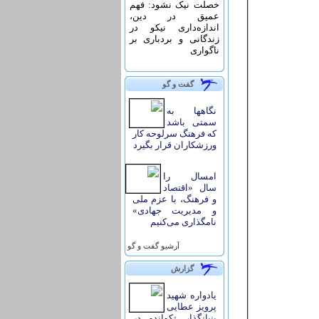
خصلت نیک نشود: فهم
عمیق در دین،
اندازه‌دارى نیکو در
زندگانى و بردبارى بر
ناگوارى
گفت و گو
نگاهها به
سمتی باشد
که فرهنگ سرلوحه کار
ورزشکاران قرار بگیرد
امسال را
سال «اقتصاد
و فرهنگ، با عزم ملی
و مدیریت جهادی»
نامگذاری می‌کنیم
آرشيو گفت و گو
گزارش
یادواره شهید
پرویز عطایی
بنیانگذار تکواندو در