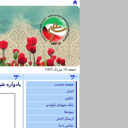
جمعه 16 مرداد 1405
.
یادواره ش
صفحه نخست
اخبار
عكس
بانک شهدای تکواندو
پيوندها
ارسال اخبار
تماس با ما