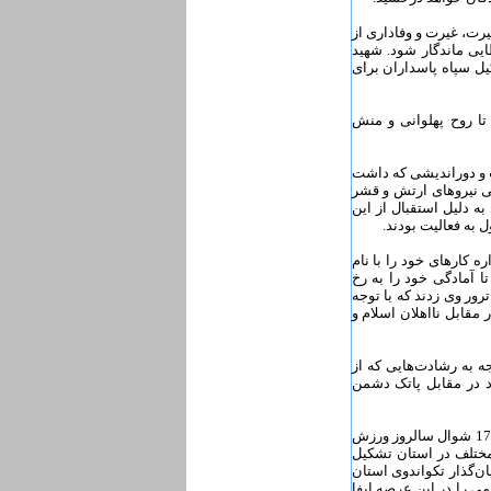
رت، غیرت و وفاداری از
یی ماندگار شود. شهید
 سپاه پاسداران برای
ا روح پهلوانی و منش
ت و دوراندیشی که داشت
هی نیروهای ارتش و قشر
 دلیل استقبال از این
 کارهای خود را با نام
ا آمادگی خود را به رخ
ور وی زدند که با توجه
مقابل نااهلان اسلام و
ه به رشادت‌هایی که از
د در مقابل پاتک دشمن
پس از آن مدیر کل ورزش و جوانان استان زنجان در ادامه سخنان آیت‌الله خاتمی و ارجمندفر گفت: 17 شوال سالروز ورزش
 مختلف در استان تشکیل
ن‌گذار تکواندوی استان
ی را در این عرصه ایفا