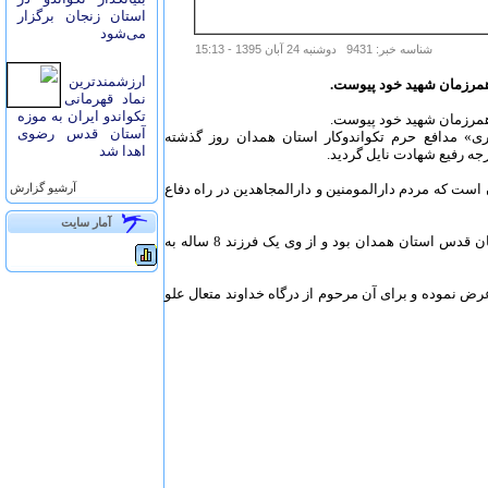
استان زنجان برگزار
می‌شود
شناسه خبر: 9431 دوشنبه 24 آبان 1395 - 15:13
ارزشمندترین
همرزمان شهید خود پیوست.
نماد قهرمانی
تکواندو ایران به موزه
همرزمان شهید خود پیوست.
آستان قدس رضوی
» مدافع حرم تکواندوكار استان همدان روز گذشته
اهدا شد
ه رفیع شهادت نایل گردید.
ت که مردم دارالمومنین و دارالمجاهدین در راه دفاع
آرشيو گزارش
آمار سايت
شهید بشیری دارای کمربند مشکی دان 3 تكواندو و از نیروهای پادگان قدس استان همدان بود و از وی یک فرزند 8 ساله به
ض نموده و برای آن مرحوم از درگاه خداوند متعال علو