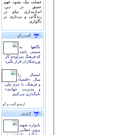
خصلت نیک نشود: فهم
عمیق در دین،
اندازه‌دارى نیکو در
زندگانى و بردبارى بر
ناگوارى
گفت و گو
نگاهها به
سمتی باشد
که فرهنگ سرلوحه کار
ورزشکاران قرار بگیرد
امسال را
سال «اقتصاد
و فرهنگ، با عزم ملی
و مدیریت جهادی»
نامگذاری می‌کنیم
آرشيو گفت و گو
گزارش
یادواره شهید
پرویز عطایی
بنیانگذار تکواندو در